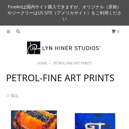
コンテンツに進む
FineArtは国内サイト購入できますが、オリジナル（原画）
やジークリーはUS SITE（アメリカサイト）をご利用くださ
い
メニュー
検索
カート
0
HOME
PETROL-FINE ART PRINTS
PETROL-FINE ART PRINTS
28 製品